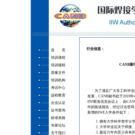
行业信息：
.........
首
____
页
.........
培训课程
.........
CANB
培训规程
.........
质量文件
.........
培训机构
.........
考试中心
为了满足广大非工科毕业
.........
远程教育
发展，CANB秘书处于2019
IIW斯洛伐克会议上， 由CA
.........
企业认证
件的陈述报告，经过讨论答辩
.........
证书查询
新增的IWE入学条件如下：
.........
标准表格
拥有大学科学类学士
.........
专家论坛
大学毕业后关于焊接、
.........
最近六年内至少具有
关于我们