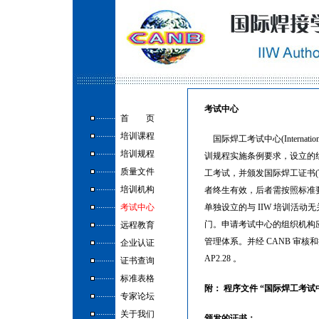
考试中心
.........
首
____
页
.........
培训课程
国际焊工考试中心(International
.........
培训规程
训规程实施条例要求，设立的组织
.........
质量文件
工考试，并颁发国际焊工证书(The Diploma
.........
培训机构
者终生有效，后者需按照标准要
.........
考试中心
单独设立的与 IIW 培训活
.........
门。申请考试中心的组织机构应向
远程教育
.........
管理体系。并经 CANB 审核和
企业认证
.........
AP2.28 。
证书查询
.........
标准表格
附： 程序文件 “国际焊工考
.........
专家论坛
.........
关于我们
颁发的证书：